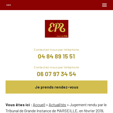
Panneau de gestion des cookies
more_horiz
menu
04 84 89 15 51
06 07 97 34 54
Je prends rendez-vous
Vous êtes ici :
Accueil
>
Actualités
> Jugement rendu par le
Tribunal de Grande Instance de MARSEILLE, en février 2019,