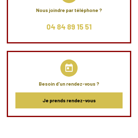
Nous joindre par téléphone ?
04 84 89 15 51
today
Besoin d'un rendez-vous ?
Je prends rendez-vous