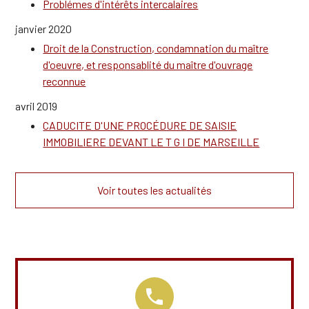
Problémes d'intérêts intercalaires
janvier 2020
Droit de la Construction, condamnation du maître
d'oeuvre, et responsablité du maître d'ouvrage
reconnue
avril 2019
CADUCITE D'UNE PROCÉDURE DE SAISIE
IMMOBILIERE DEVANT LE T G I DE MARSEILLE
Voir toutes les actualités
phone