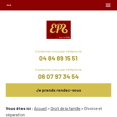
Panneau de gestion des cookies
more_horiz
menu
04 84 89 15 51
06 07 97 34 54
Je prends rendez-vous
Vous êtes ici :
Accueil
>
Droit de la famille
> Divorce et
séparation