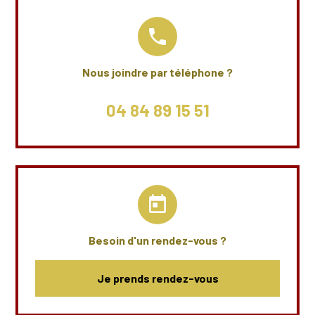
phone
Nous joindre par téléphone ?
04 84 89 15 51
today
Besoin d'un rendez-vous ?
Je prends rendez-vous