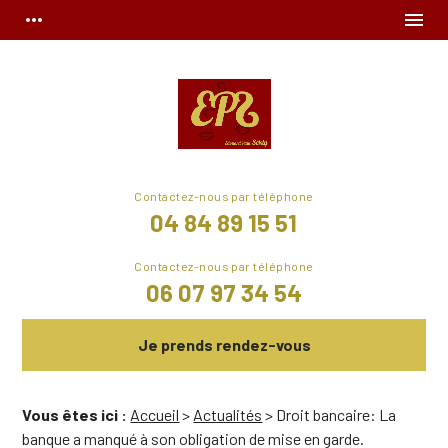
Panneau de gestion des cookies
more_horiz
menu
04 84 89 15 51
06 07 97 34 54
Je prends rendez-vous
Vous êtes ici :
Accueil
>
Actualités
> Droit bancaire: La
banque a manqué à son obligation de mise en garde.